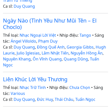
Trầm Tử Thiêng
Ca sĩ:
Duy Quang
Ngày Nào (Tình Yêu Như Mũi Tên – El
Choclo)
Thể loại:
Nhạc Ngoại Lời Việt
• Nhịp điệu:
Tango
• Sáng
tác:
Ángel Villoldo
,
Phạm Duy
Ca sĩ:
Duy Quang
,
Đồng Quế Anh
,
Georgia Gibbs
,
Hugh
Laurie
,
Julio Iglesias
,
Lâm Nhật Tiến
,
Nguyễn Hồng Ân
,
Nguyên Khang
,
Ôn Vĩnh Quang
,
Quang Dũng
,
Tuấn
Ngọc
Liên Khúc Lời Yêu Thương
Thể loại:
Nhạc Trữ Tình
• Nhịp điệu:
Chưa Chọn
• Sáng
tác:
Various
Ca sĩ:
Duy Quang
,
Đức Huy
,
Thái Châu
,
Tuấn Ngọc