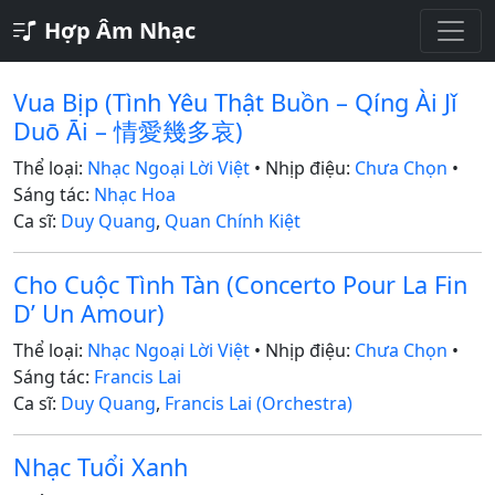
Hợp Âm Nhạc
Vua Bịp (Tình Yêu Thật Buồn – Qíng Ài Jǐ
Duō Āi – 情愛幾多哀)
Thể loại:
Nhạc Ngoại Lời Việt
• Nhịp điệu:
Chưa Chọn
•
Sáng tác:
Nhạc Hoa
Ca sĩ:
Duy Quang
,
Quan Chính Kiệt
Cho Cuộc Tình Tàn (Concerto Pour La Fin
D’ Un Amour)
Thể loại:
Nhạc Ngoại Lời Việt
• Nhịp điệu:
Chưa Chọn
•
Sáng tác:
Francis Lai
Ca sĩ:
Duy Quang
,
Francis Lai (Orchestra)
Nhạc Tuổi Xanh