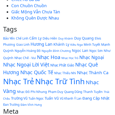
Con Chuồn Chuồn
Giấc Mộng Vẫn Chưa Tàn
Không Quên Được Nhau
Tags
Cẩm Ly
Duy Quang
Bảo Yến
Chế Linh
Diệu Hiền
Elvis
Duy Khánh
Hương Lan
Khánh Ly
Mạnh
Phương
Giao Linh
Minh Tuyết
Kiều Nga
Ngọc Lan
Quỳnh
Như
Nguyễn Hoàng Đô
Nguyễn Đình Chương
Ngọc Sơn
Nhạc Hoa
Nhạc Ngoại
Quỳnh
Nhạc Chế - Vui
Nhạc Học Trò
Nhạc Ngoại Lời Việt
Nhạc Quê
Nhạc Phật Giáo
Nhạc Quốc Tế
Hương
Nhạc Thánh Ca
Nhạc Thiếu Nhi
Nhạc Trẻ
Nhạc Trữ Tình
Nhạc
Vàng
Phi Nhung
Nhạc Đỏ
Phạm Duy
Quang Dũng
Thanh Tuyền
Thái
Tuấn Vũ
Đang Cập Nhật
Trường Vũ
Tuấn Ngọc
Vũ Khanh
Châu
Ý Lan
Đan Trường
Đàm Vĩnh Hưng
Meta