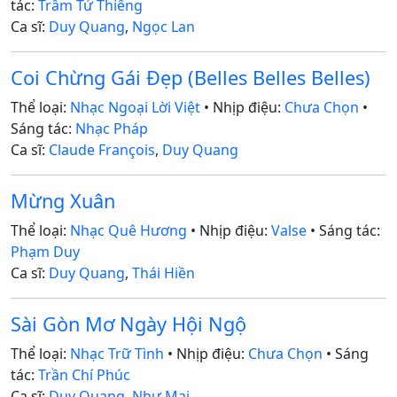
tác:
Trầm Tử Thiêng
Ca sĩ:
Duy Quang
,
Ngọc Lan
Coi Chừng Gái Đẹp (Belles Belles Belles)
Thể loại:
Nhạc Ngoại Lời Việt
• Nhịp điệu:
Chưa Chọn
•
Sáng tác:
Nhạc Pháp
Ca sĩ:
Claude François
,
Duy Quang
Mừng Xuân
Thể loại:
Nhạc Quê Hương
• Nhịp điệu:
Valse
• Sáng tác:
Phạm Duy
Ca sĩ:
Duy Quang
,
Thái Hiền
Sài Gòn Mơ Ngày Hội Ngộ
Thể loại:
Nhạc Trữ Tình
• Nhịp điệu:
Chưa Chọn
• Sáng
tác:
Trần Chí Phúc
Ca sĩ:
Duy Quang
,
Như Mai