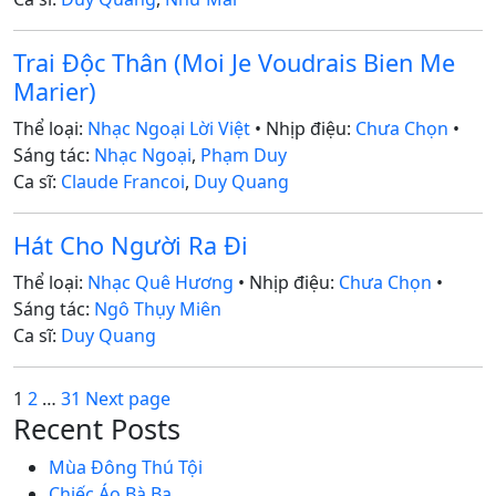
Trai Độc Thân (Moi Je Voudrais Bien Me
Marier)
Thể loại:
Nhạc Ngoại Lời Việt
• Nhịp điệu:
Chưa Chọn
•
Sáng tác:
Nhạc Ngoại
,
Phạm Duy
Ca sĩ:
Claude Francoi
,
Duy Quang
Hát Cho Người Ra Đi
Thể loại:
Nhạc Quê Hương
• Nhịp điệu:
Chưa Chọn
•
Sáng tác:
Ngô Thụy Miên
Ca sĩ:
Duy Quang
Posts
Page
Page
Page
1
2
…
31
Next page
Recent Posts
pagination
Mùa Đông Thú Tội
Chiếc Áo Bà Ba