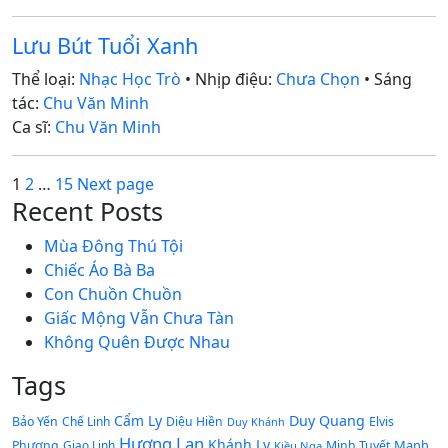
Lưu Bút Tuổi Xanh
Thể loại:
Nhạc Học Trò
• Nhịp điệu:
Chưa Chọn
• Sáng
tác:
Chu Văn Minh
Ca sĩ:
Chu Văn Minh
Posts
Page
Page
Page
1
2
…
15
Next page
Recent Posts
pagination
Mùa Đông Thú Tội
Chiếc Áo Bà Ba
Con Chuồn Chuồn
Giấc Mộng Vẫn Chưa Tàn
Không Quên Được Nhau
Tags
Cẩm Ly
Duy Quang
Bảo Yến
Chế Linh
Diệu Hiền
Elvis
Duy Khánh
Hương Lan
Khánh Ly
Mạnh
Phương
Giao Linh
Minh Tuyết
Kiều Nga