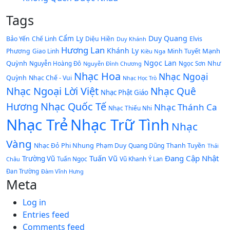
Tags
Cẩm Ly
Duy Quang
Bảo Yến
Chế Linh
Diệu Hiền
Elvis
Duy Khánh
Hương Lan
Khánh Ly
Mạnh
Phương
Giao Linh
Minh Tuyết
Kiều Nga
Ngọc Lan
Quỳnh
Như
Nguyễn Hoàng Đô
Nguyễn Đình Chương
Ngọc Sơn
Nhạc Hoa
Nhạc Ngoại
Quỳnh
Nhạc Chế - Vui
Nhạc Học Trò
Nhạc Ngoại Lời Việt
Nhạc Quê
Nhạc Phật Giáo
Nhạc Quốc Tế
Hương
Nhạc Thánh Ca
Nhạc Thiếu Nhi
Nhạc Trẻ
Nhạc Trữ Tình
Nhạc
Vàng
Phi Nhung
Nhạc Đỏ
Phạm Duy
Quang Dũng
Thanh Tuyền
Thái
Tuấn Vũ
Đang Cập Nhật
Trường Vũ
Tuấn Ngọc
Vũ Khanh
Châu
Ý Lan
Đan Trường
Đàm Vĩnh Hưng
Meta
Log in
Entries feed
Comments feed