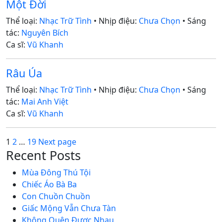
Một Đời
Thể loại:
Nhạc Trữ Tình
• Nhịp điệu:
Chưa Chọn
• Sáng
tác:
Nguyên Bích
Ca sĩ:
Vũ Khanh
Râu Úa
Thể loại:
Nhạc Trữ Tình
• Nhịp điệu:
Chưa Chọn
• Sáng
tác:
Mai Anh Việt
Ca sĩ:
Vũ Khanh
Posts
Page
Page
Page
1
2
…
19
Next page
Recent Posts
pagination
Mùa Đông Thú Tội
Chiếc Áo Bà Ba
Con Chuồn Chuồn
Giấc Mộng Vẫn Chưa Tàn
Không Quên Được Nhau