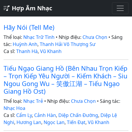
Hợp Âm Nhạc
Hãy Nói (Tell Me)
Thể loại:
Nhạc Trữ Tình
• Nhịp điệu:
Chưa Chọn
• Sáng
tác:
Huỳnh Anh
,
Thanh Hải Vô Thượng Sư
Ca sĩ:
Thanh Hà
,
Vũ Khanh
Tiếu Ngạo Giang Hồ (Bên Nhau Trọn Kiếp
– Trọn Kiếp Yêu Người – Kiếm Khách – Siu
Ngou Gong Wu – 笑傲江湖 – Tiếu Ngạo
Giang Hồ Ost)
Thể loại:
Nhạc Trẻ
• Nhịp điệu:
Chưa Chọn
• Sáng tác:
Nhạc Hoa
Ca sĩ:
Cẩm Ly
,
Cảnh Hàn
,
Diệp Chấn Đường
,
Diệp Lệ
Nghi
,
Hương Lan
,
Ngọc Lan
,
Tiến Đạt
,
Vũ Khanh