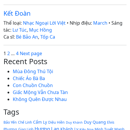
Kết Đoàn
Thể loại:
Nhạc Ngoại Lời Việt
• Nhịp điệu:
March
• Sáng
tác:
Lư Túc
,
Mục Hồng
Ca sĩ:
Bé Bảo An
,
Tốp Ca
Posts
Page
Page
Page
1
2
…
4
Next page
Recent Posts
pagination
Mùa Đông Thú Tội
Chiếc Áo Bà Ba
Con Chuồn Chuồn
Giấc Mộng Vẫn Chưa Tàn
Không Quên Được Nhau
Tags
Cẩm Ly
Duy Quang
Bảo Yến
Chế Linh
Diệu Hiền
Elvis
Duy Khánh
Hương Lan
Khánh Ly
Mạnh
Phương
Giao Linh
Minh Tuyết
Kiều Nga