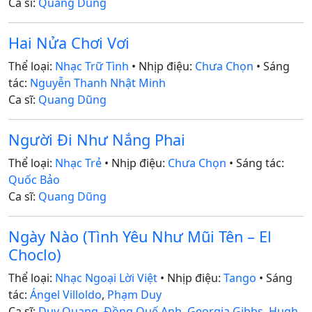
Ca sĩ:
Quang Dũng
Hai Nửa Chơi Vơi
Thể loại:
Nhạc Trữ Tình
• Nhịp điệu:
Chưa Chọn
• Sáng
tác:
Nguyễn Thanh Nhật Minh
Ca sĩ:
Quang Dũng
Người Đi Như Nắng Phai
Thể loại:
Nhạc Trẻ
• Nhịp điệu:
Chưa Chọn
• Sáng tác:
Quốc Bảo
Ca sĩ:
Quang Dũng
Ngày Nào (Tình Yêu Như Mũi Tên – El
Choclo)
Thể loại:
Nhạc Ngoại Lời Việt
• Nhịp điệu:
Tango
• Sáng
tác:
Ángel Villoldo
,
Phạm Duy
Ca sĩ:
Duy Quang
,
Đồng Quế Anh
,
Georgia Gibbs
,
Hugh