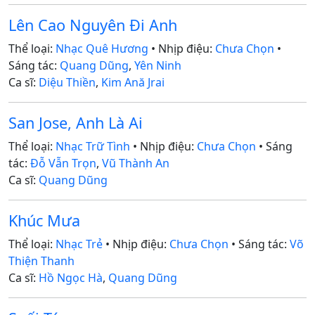
Lên Cao Nguyên Đi Anh
Thể loại:
Nhạc Quê Hương
• Nhịp điệu:
Chưa Chọn
•
Sáng tác:
Quang Dũng
,
Yên Ninh
Ca sĩ:
Diệu Thiền
,
Kim Ană Jrai
San Jose, Anh Là Ai
Thể loại:
Nhạc Trữ Tình
• Nhịp điệu:
Chưa Chọn
• Sáng
tác:
Đỗ Vẫn Trọn
,
Vũ Thành An
Ca sĩ:
Quang Dũng
Khúc Mưa
Thể loại:
Nhạc Trẻ
• Nhịp điệu:
Chưa Chọn
• Sáng tác:
Võ
Thiện Thanh
Ca sĩ:
Hồ Ngọc Hà
,
Quang Dũng