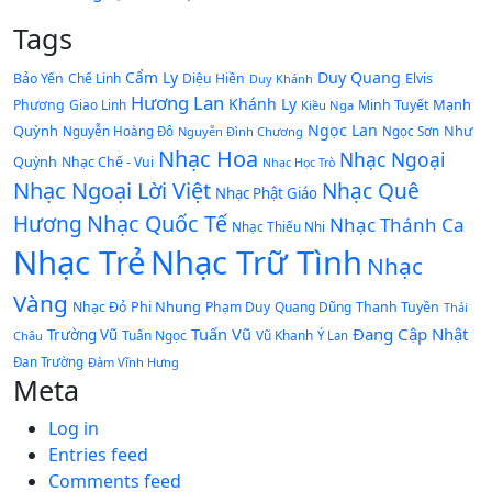
Tags
Cẩm Ly
Duy Quang
Bảo Yến
Chế Linh
Diệu Hiền
Elvis
Duy Khánh
Hương Lan
Khánh Ly
Mạnh
Phương
Giao Linh
Minh Tuyết
Kiều Nga
Ngọc Lan
Quỳnh
Như
Nguyễn Hoàng Đô
Nguyễn Đình Chương
Ngọc Sơn
Nhạc Hoa
Nhạc Ngoại
Quỳnh
Nhạc Chế - Vui
Nhạc Học Trò
Nhạc Ngoại Lời Việt
Nhạc Quê
Nhạc Phật Giáo
Nhạc Quốc Tế
Hương
Nhạc Thánh Ca
Nhạc Thiếu Nhi
Nhạc Trẻ
Nhạc Trữ Tình
Nhạc
Vàng
Phi Nhung
Nhạc Đỏ
Phạm Duy
Quang Dũng
Thanh Tuyền
Thái
Tuấn Vũ
Đang Cập Nhật
Trường Vũ
Tuấn Ngọc
Vũ Khanh
Châu
Ý Lan
Đan Trường
Đàm Vĩnh Hưng
Meta
Log in
Entries feed
Comments feed