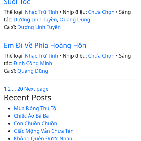
Suối Tóc
Thể loại:
Nhạc Trữ Tình
• Nhịp điệu:
Chưa Chọn
• Sáng
tác:
Dương Linh Tuyền
,
Quang Dũng
Ca sĩ:
Dương Linh Tuyền
Em Đi Về Phía Hoàng Hôn
Thể loại:
Nhạc Trữ Tình
• Nhịp điệu:
Chưa Chọn
• Sáng
tác:
Đinh Công Minh
Ca sĩ:
Quang Dũng
Posts
Page
Page
Page
1
2
…
20
Next page
Recent Posts
pagination
Mùa Đông Thú Tội
Chiếc Áo Bà Ba
Con Chuồn Chuồn
Giấc Mộng Vẫn Chưa Tàn
Không Quên Được Nhau