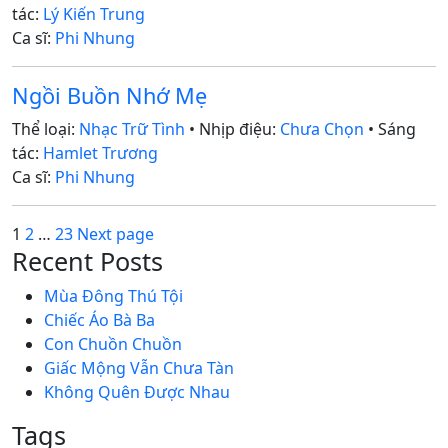
tác:
Lý Kiến Trung
Ca sĩ:
Phi Nhung
Ngồi Buồn Nhớ Mẹ
Thể loại:
Nhạc Trữ Tình
• Nhịp điệu:
Chưa Chọn
• Sáng
tác:
Hamlet Trương
Ca sĩ:
Phi Nhung
Posts
Page
Page
Page
1
2
…
23
Next page
Recent Posts
pagination
Mùa Đông Thú Tội
Chiếc Áo Bà Ba
Con Chuồn Chuồn
Giấc Mộng Vẫn Chưa Tàn
Không Quên Được Nhau
Tags