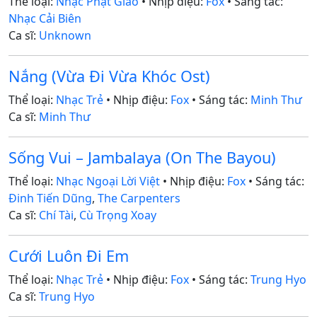
Thể loại:
Nhạc Phật Giáo
• Nhịp điệu:
Fox
• Sáng tác:
Nhạc Cải Biên
Ca sĩ:
Unknown
Nắng (Vừa Đi Vừa Khóc Ost)
Thể loại:
Nhạc Trẻ
• Nhịp điệu:
Fox
• Sáng tác:
Minh Thư
Ca sĩ:
Minh Thư
Sống Vui – Jambalaya (On The Bayou)
Thể loại:
Nhạc Ngoại Lời Việt
• Nhịp điệu:
Fox
• Sáng tác:
Đinh Tiến Dũng
,
The Carpenters
Ca sĩ:
Chí Tài
,
Cù Trọng Xoay
Cưới Luôn Đi Em
Thể loại:
Nhạc Trẻ
• Nhịp điệu:
Fox
• Sáng tác:
Trung Hyo
Ca sĩ:
Trung Hyo