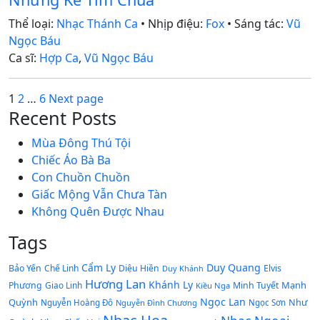
Thể loại:
Nhạc Thánh Ca
• Nhịp điệu:
Fox
• Sáng tác:
Vũ
Ngọc Báu
Ca sĩ:
Hợp Ca
,
Vũ Ngọc Báu
Posts
Page
Page
Page
1
2
…
6
Next page
Recent Posts
pagination
Mùa Đông Thú Tội
Chiếc Áo Bà Ba
Con Chuồn Chuồn
Giấc Mộng Vẫn Chưa Tàn
Không Quên Được Nhau
Tags
Cẩm Ly
Duy Quang
Bảo Yến
Chế Linh
Diệu Hiền
Elvis
Duy Khánh
Hương Lan
Khánh Ly
Mạnh
Phương
Giao Linh
Minh Tuyết
Kiều Nga
Ngọc Lan
Quỳnh
Như
Nguyễn Hoàng Đô
Nguyễn Đình Chương
Ngọc Sơn