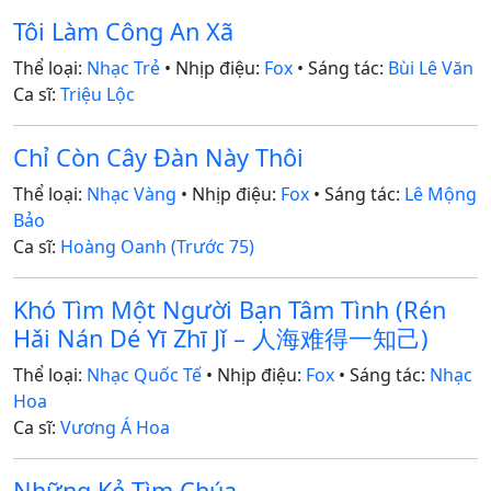
Tôi Làm Công An Xã
Thể loại:
Nhạc Trẻ
• Nhịp điệu:
Fox
• Sáng tác:
Bùi Lê Văn
Ca sĩ:
Triệu Lộc
Chỉ Còn Cây Đàn Này Thôi
Thể loại:
Nhạc Vàng
• Nhịp điệu:
Fox
• Sáng tác:
Lê Mộng
Bảo
Ca sĩ:
Hoàng Oanh (Trước 75)
Khó Tìm Một Người Bạn Tâm Tình (Rén
Hǎi Nán Dé Yī Zhī Jǐ – 人海难得一知己)
Thể loại:
Nhạc Quốc Tế
• Nhịp điệu:
Fox
• Sáng tác:
Nhạc
Hoa
Ca sĩ:
Vương Á Hoa
Những Kẻ Tìm Chúa