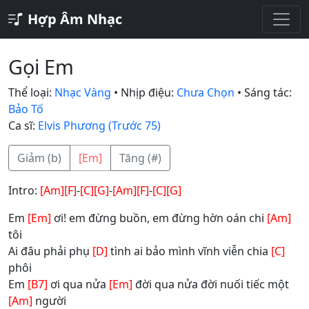
Hợp Âm Nhạc
Gọi Em
Thể loại:
Nhạc Vàng
• Nhịp điệu:
Chưa Chọn
• Sáng tác:
Bảo Tố
Ca sĩ:
Elvis Phương (Trước 75)
Giảm (b)
[Em]
Tăng (#)
Intro:
[Am]
[F]
-
[C]
[G]
-
[Am]
[F]
-
[C]
[G]
Em
[Em]
ơi! em đừng buồn, em đừng hờn oán chi
[Am]
tôi
Ai đâu phải phụ
[D]
tình ai bảo mình vĩnh viễn chia
[C]
phôi
Em
[B7]
ơi qua nửa
[Em]
đời qua nửa đời nuối tiếc một
[Am]
người