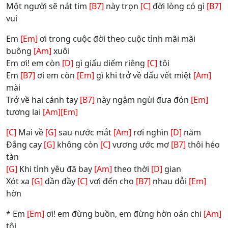
Một người sẽ nát tim
[B7]
này trọn
[C]
đời lòng có gì
[B7]
vui
Em
[Em]
ơi trong cuộc đời theo cuộc tình mãi mãi
buông
[Am]
xuôi
Em ơi! em còn
[D]
gì giấu diếm riêng
[C]
tôi
Em
[B7]
ơi em còn
[Em]
gì khi trở về dấu vết miệt
[Am]
mài
Trở về hai cánh tay
[B7]
này ngậm ngùi đưa đón
[Em]
tương lai
[Am]
[Em]
[C]
Mai về
[G]
sau nước mắt
[Am]
rơi nghìn
[D]
năm
Đắng cay
[G]
không còn
[C]
vương ước mơ
[B7]
thôi héo
tàn
[G]
Khi tình yêu đã bay
[Am]
theo thời
[D]
gian
Xót xa
[G]
dần đầy
[C]
vơi đến cho
[B7]
nhau dỗi
[Em]
hờn
* Em
[Em]
ơi! em đừng buồn, em đừng hờn oán chi
[Am]
tôi