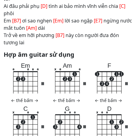
Ai đâu phải phụ
[D]
tình ai bảo mình vĩnh viễn chia
[C]
phôi
Em
[B7]
ơi sao nghẹn
[Em]
lời sao ngập
[E7]
ngừng nước
mắt tuôn
[Am]
dài
Trở về em hỡi phương
[B7]
này còn người đưa đón
tương lai
Hợp âm guitar sử dụng
Em
Am
F
o
o
o
o
x
o
o
1
1
1
1
2
3
2
3
2
III
III
3
4
III
←
thế bấm
→
←
thế bấm
→
←
thế bấm
→
C
G
D
x
o
o
o
o
o
x
o
o
1
2
2
1
2
3
III
3
4
III
3
III