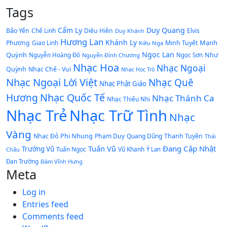
Tags
Cẩm Ly
Duy Quang
Bảo Yến
Chế Linh
Diệu Hiền
Elvis
Duy Khánh
Hương Lan
Khánh Ly
Mạnh
Phương
Giao Linh
Minh Tuyết
Kiều Nga
Ngọc Lan
Quỳnh
Như
Nguyễn Hoàng Đô
Nguyễn Đình Chương
Ngọc Sơn
Nhạc Hoa
Nhạc Ngoại
Quỳnh
Nhạc Chế - Vui
Nhạc Học Trò
Nhạc Ngoại Lời Việt
Nhạc Quê
Nhạc Phật Giáo
Nhạc Quốc Tế
Hương
Nhạc Thánh Ca
Nhạc Thiếu Nhi
Nhạc Trẻ
Nhạc Trữ Tình
Nhạc
Vàng
Phi Nhung
Nhạc Đỏ
Phạm Duy
Quang Dũng
Thanh Tuyền
Thái
Tuấn Vũ
Đang Cập Nhật
Trường Vũ
Tuấn Ngọc
Vũ Khanh
Châu
Ý Lan
Đan Trường
Đàm Vĩnh Hưng
Meta
Log in
Entries feed
Comments feed