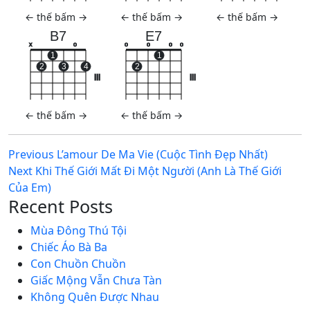
←
thế bấm
→
←
thế bấm
→
←
thế bấm
→
B7
E7
x
o
o
o
o
o
1
1
2
3
4
2
III
III
←
thế bấm
→
←
thế bấm
→
Post
Previous
Previous
L’amour De Ma Vie (Cuộc Tình Đẹp Nhất)
Next
post:
Next
Khi Thế Giới Mất Đi Một Người (Anh Là Thế Giới
navigation
post:
Của Em)
Recent Posts
Mùa Đông Thú Tội
Chiếc Áo Bà Ba
Con Chuồn Chuồn
Giấc Mộng Vẫn Chưa Tàn
Không Quên Được Nhau