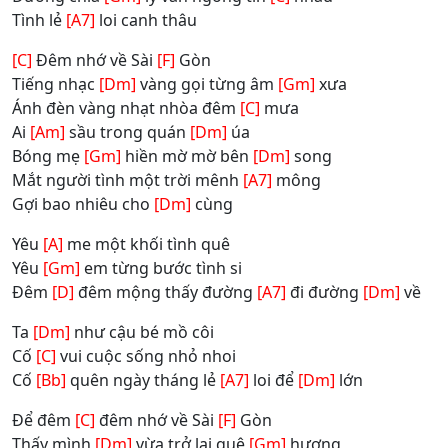
Tình lẻ
[A7]
loi canh thâu
[C]
Đêm nhớ về Sài
[F]
Gòn
Tiếng nhạc
[Dm]
vàng gọi từng âm
[Gm]
xưa
Ánh đèn vàng nhạt nhòa đêm
[C]
mưa
Ai
[Am]
sầu trong quán
[Dm]
úa
Bóng mẹ
[Gm]
hiền mờ mờ bên
[Dm]
song
Mắt người tình một trời mênh
[A7]
mông
Gợi bao nhiêu cho
[Dm]
cùng
Yêu
[A]
me một khối tình quê
Yêu
[Gm]
em từng bước tình si
Đêm
[D]
đêm mộng thấy đường
[A7]
đi đường
[Dm]
về
Ta
[Dm]
như cậu bé mồ côi
Cố
[C]
vui cuộc sống nhỏ nhoi
Cố
[Bb]
quên ngày tháng lẻ
[A7]
loi để
[Dm]
lớn
Để đêm
[C]
đêm nhớ về Sài
[F]
Gòn
Thấy mình
[Dm]
vừa trở lại quê
[Gm]
hương