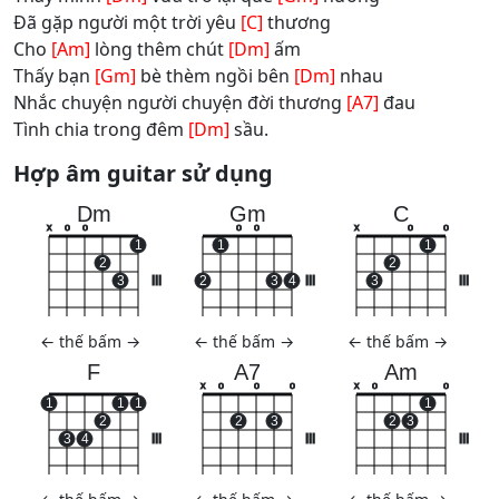
Đã gặp người một trời yêu
[C]
thương
Cho
[Am]
lòng thêm chút
[Dm]
ấm
Thấy bạn
[Gm]
bè thèm ngồi bên
[Dm]
nhau
Nhắc chuyện người chuyện đời thương
[A7]
đau
Tình chia trong đêm
[Dm]
sầu.
Hợp âm guitar sử dụng
Dm
Gm
C
x
o
o
o
o
x
o
o
1
1
1
2
2
3
III
2
3
4
III
3
III
←
thế bấm
→
←
thế bấm
→
←
thế bấm
→
F
A7
Am
x
o
o
o
x
o
o
1
1
1
1
2
2
3
2
3
3
4
III
III
III