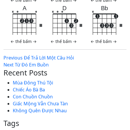
←
thế bấm
→
←
thế bấm
→
←
thế bấm
→
A
D
Bb
x
o
o
x
o
o
x
1
1
2
1
3
1
2
III
3
III
3
3
3
III
←
thế bấm
→
←
thế bấm
→
←
thế bấm
→
Post
Previous
Previous
Để Trả Lời Một Câu Hỏi
Next
post:
Next
Từ Đó Em Buồn
navigation
Recent Posts
post:
Mùa Đông Thú Tội
Chiếc Áo Bà Ba
Con Chuồn Chuồn
Giấc Mộng Vẫn Chưa Tàn
Không Quên Được Nhau
Tags