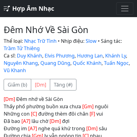
Hợp Âm Nhạc
Đêm Nhớ Về Sài Gòn
Thể loại:
Nhạc Trữ Tình
• Nhịp điệu:
Slow
• Sáng tác:
Trầm Tử Thiêng
Ca sĩ:
Duy Khánh
,
Elvis Phương
,
Hương Lan
,
Khánh Ly
,
Nguyên Khang
,
Quang Dũng
,
Quốc Khánh
,
Tuấn Ngọc
,
Vũ Khanh
Giảm (b)
[Dm]
Tăng (#)
[Dm]
Đêm nhớ về Sài Gòn
Thấy phố phường buồn xưa chưa
[Gm]
nguôi
Những con
[C]
đường thèm đôi chân
[F]
vui
Đã bao
[A7]
lâu chờ
[Dm]
đợi
Đường im
[A7]
nghe quá khứ trong
[Dm]
sâu
Đường chia
[Gm]
ly vẫn ngóng tin
[C]
nhau