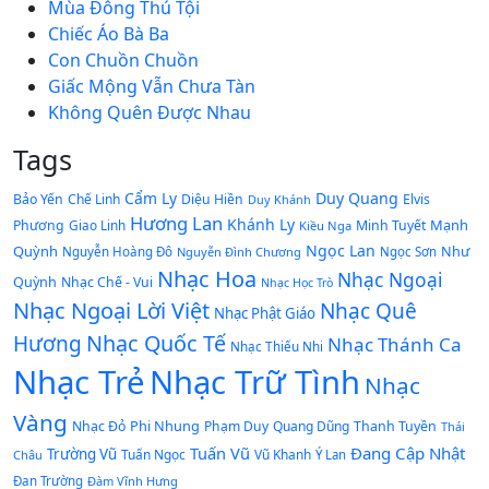
Mùa Đông Thú Tội
Chiếc Áo Bà Ba
Con Chuồn Chuồn
Giấc Mộng Vẫn Chưa Tàn
Không Quên Được Nhau
Tags
Cẩm Ly
Duy Quang
Bảo Yến
Chế Linh
Diệu Hiền
Elvis
Duy Khánh
Hương Lan
Khánh Ly
Mạnh
Phương
Giao Linh
Minh Tuyết
Kiều Nga
Ngọc Lan
Quỳnh
Như
Nguyễn Hoàng Đô
Nguyễn Đình Chương
Ngọc Sơn
Nhạc Hoa
Nhạc Ngoại
Quỳnh
Nhạc Chế - Vui
Nhạc Học Trò
Nhạc Ngoại Lời Việt
Nhạc Quê
Nhạc Phật Giáo
Nhạc Quốc Tế
Hương
Nhạc Thánh Ca
Nhạc Thiếu Nhi
Nhạc Trẻ
Nhạc Trữ Tình
Nhạc
Vàng
Phi Nhung
Nhạc Đỏ
Phạm Duy
Quang Dũng
Thanh Tuyền
Thái
Tuấn Vũ
Đang Cập Nhật
Trường Vũ
Tuấn Ngọc
Vũ Khanh
Châu
Ý Lan
Đan Trường
Đàm Vĩnh Hưng