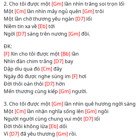
2. Cho tôi được một
[Gm]
lần nhìn trăng soi trọn lối
Một
[Cm]
lần nhìn mây ngủ quên
[Gm]
trôi
Một lần chờ thương yêu ngàn
[D7]
lối
Niềm tin xa về
[Eb]
tới
Ngời
[D7]
sáng trên nương
[Gm]
đồi.
ĐK:
[F]
Xin cho tôi được một
[Bb]
lần
Nhìn đàn chim trắng
[D7]
bay
Dập dìu qua đó
[Cm]
đây
Ngày đó được nghe súng im
[F]
hơi
Ðời thôi oán thôi
[D7]
hờn
Mến thương cùng kiếp
[Gm]
người.
3. Cho tôi được một
[Gm]
lần nhìn quê hương ngời sáng
Một
[Cm]
lần nhận nghĩa sống lên
[Gm]
ngôi
Người người cùng chung vui một
[D7]
lối
Ðời thôi không lừa
[Eb]
dối
Vì
[D7]
đã yêu thương
[Gm]
rồi.