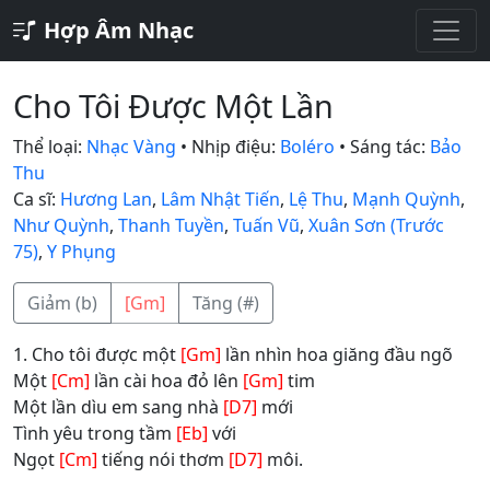
Hợp Âm Nhạc
Cho Tôi Được Một Lần
Thể loại:
Nhạc Vàng
• Nhịp điệu:
Boléro
• Sáng tác:
Bảo
Thu
Ca sĩ:
Hương Lan
,
Lâm Nhật Tiến
,
Lệ Thu
,
Mạnh Quỳnh
,
Như Quỳnh
,
Thanh Tuyền
,
Tuấn Vũ
,
Xuân Sơn (Trước
75)
,
Y Phụng
Giảm (b)
[Gm]
Tăng (#)
1. Cho tôi được một
[Gm]
lần nhìn hoa giăng đầu ngõ
Một
[Cm]
lần cài hoa đỏ lên
[Gm]
tim
Một lần dìu em sang nhà
[D7]
mới
Tình yêu trong tầm
[Eb]
với
Ngọt
[Cm]
tiếng nói thơm
[D7]
môi.