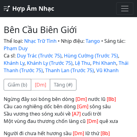
Hợp Âm Nhạc
Bên Cầu Biên Giới
Thể loại:
Nhạc Trữ Tình
• Nhịp điệu:
Tango
• Sáng tác:
Phạm Duy
Ca sĩ:
Duy Trác (Trước 75)
,
Hùng Cường (Trước 75)
,
Khánh Ly
,
Khánh Ly (Trước 75)
,
Lệ Thu
,
Phi Khanh
,
Thái
Thanh (Trước 75)
,
Thanh Lan (Trước 75)
,
Vũ Khanh
Giảm (b)
[Dm]
Tăng (#)
Ngừng đây soi bóng bên dòng
[Dm]
nước lũ
[Bb]
Cầu cao nghiêng dốc bên dòng
[Gm]
sông sâu
Sầu vương theo sóng xuôi về
[A7]
cuối trời
Một vùng đau thương chốn làng cũ
[Dm]
quê xưa
Người đi chưa hết hương sầu
[Dm]
lữ thứ
[Bb]