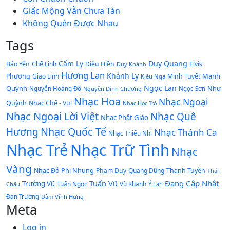
Giấc Mộng Vẫn Chưa Tàn
Không Quên Được Nhau
Tags
Cẩm Ly
Duy Quang
Bảo Yến
Chế Linh
Diệu Hiền
Elvis
Duy Khánh
Hương Lan
Khánh Ly
Mạnh
Phương
Giao Linh
Minh Tuyết
Kiều Nga
Ngọc Lan
Quỳnh
Như
Nguyễn Hoàng Đô
Nguyễn Đình Chương
Ngọc Sơn
Nhạc Hoa
Nhạc Ngoại
Quỳnh
Nhạc Chế - Vui
Nhạc Học Trò
Nhạc Ngoại Lời Việt
Nhạc Quê
Nhạc Phật Giáo
Nhạc Quốc Tế
Hương
Nhạc Thánh Ca
Nhạc Thiếu Nhi
Nhạc Trẻ
Nhạc Trữ Tình
Nhạc
Vàng
Phi Nhung
Nhạc Đỏ
Phạm Duy
Quang Dũng
Thanh Tuyền
Thái
Tuấn Vũ
Đang Cập Nhật
Trường Vũ
Tuấn Ngọc
Vũ Khanh
Châu
Ý Lan
Đan Trường
Đàm Vĩnh Hưng
Meta
Log in