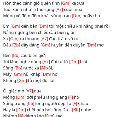
Hồn theo cánh gió quên tình
[Gm]
xa xưa
Tuổi xanh như lá thu rụng
[A7]
cuối mùa
Mộng về đêm đêm khát vừng trán
[Dm]
ngây thơ
Em
[Gm]
đến bên
[Dm]
tôi một chiều khi nắng phai rồi
Nắng ngừng bên chiếc cầu biên giới
Xa
[Gm]
xa thoáng
[A7]
đàn trầm vô tư
Đâu
[Bb]
đây dáng
[Gm]
huyền đền duyên
[Dm]
mơ
Bên
[Bb]
cầu biên giới
Tôi lặng nghe dòng
[A7]
đời từ từ
[Dm]
trôi
Sông
[Bb]
nước xa
[A]
xôi,
Mây
[Gm]
núi khắp
[Dm]
nơi
Không
[Gm]
tỏ một đôi lời.
Ôi giấc mơ
[A7]
qua
Mộng
[Dm]
đời phiêu lãng giang
[F]
hồ
Sống trong
[C6]
lòng người đẹp Tô
[F]
Châu
Hay là
[Dm]
chết bên bờ sông Da –
[Bb]
nube
Những
[A]
đêm sáng
[Dm]
sao