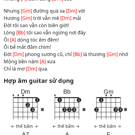
Nhưng
[Gm]
đường quá xa
[Dm]
vời
Hương
[Gm]
trời vẫn mê
[Dm]
mải
Đời tôi sao vẫn còn biên giới!
Lòng
[Bb]
tôi sao vẫn ngừng nơi đây
Ôi
[A]
dòng tóc êm đềm!
Ôi bể mắt đắm chìm!
Đời
[Dm]
phong sương cũ, chỉ
[Bb]
là thương
[Gm]
nhớ
Mộng bền năm
[A]
xưa
Chỉ là mơ
[Dm]
qua.
Hợp âm guitar sử dụng
Dm
Bb
Gm
x
o
o
x
o
o
1
1
1
1
2
3
III
3
3
3
III
2
3
4
III
←
thế bấm
→
←
thế bấm
→
←
thế bấm
→
A7
A
F